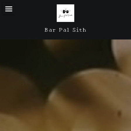
HOME
Bar Pal Sith
Greeting
Menu
Gallery
SNS
Contact
検索
日本語
日本語